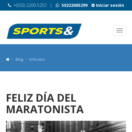
+(502) 2200-5252
|
50222005299
Iniciar sesión
Blog
Artículos
FELIZ DÍA DEL
MARATONISTA