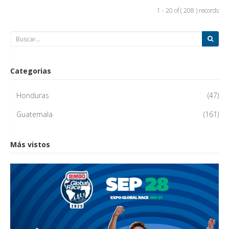
1 - 20 of ( 208 ) records
Categorias
Honduras
(47)
Guatemala
(161)
Más vistos