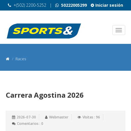
+(502) 2200-5252
|
50222005299
Iniciar sesión
Races
Carrera Agostina 2026
2026-07-30
Webmaster
Visitas : 96
Comentarios : 0