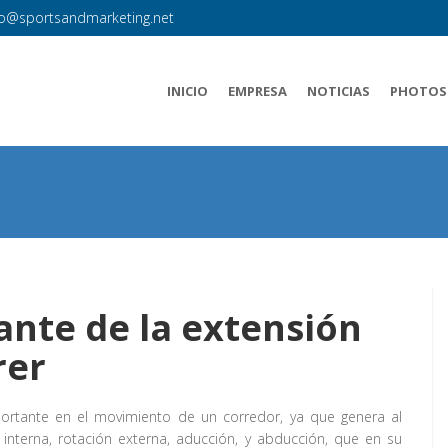
fo@sportsandmarketing.net
INICIO
EMPRESA
NOTICIAS
PHOTOS
ante de la extensión
rer
ortante en el movimiento de un corredor, ya que genera al
n interna, rotación externa, aducción, y abducción, que en su