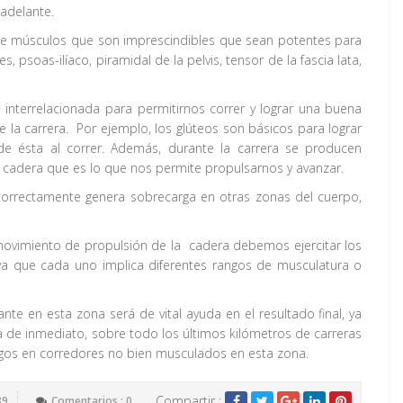
adelante.
de músculos que son imprescindibles que sean potentes para
es, psoas-ilíaco, piramidal de la pelvis, tensor de la fascia lata,
nterrelacionada para permitirnos correr y lograr una buena
la carrera. Por ejemplo, los glúteos son básicos para lograr
s de ésta al correr. Además, durante la carrera se producen
cadera que es lo que nos permite propulsarnos y avanzar.
 correctamente genera sobrecarga en otras zonas del cuerpo,
 movimiento de propulsión de la cadera debemos ejercitar los
 ya que cada uno implica diferentes rangos de musculatura o
e en esta zona será de vital ayuda en el resultado final, ya
a de inmediato, sobre todo los últimos kilómetros de carreras
agos en corredores no bien musculados en esta zona.
Compartir :
89
Comentarios : 0