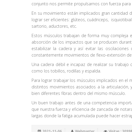
conjunto nos permite propulsarnos con fuerza para 
En su movimiento están implicados gran cantidad 
lograr ser eficientes: glúteos, cuádriceps, isquiotibial
sartorio, aductores, etc.
Estos músculos trabajan de forma muy compleja e i
absorción de los impactos que se producen durante 
estabilizar la cadera y así evitar las oscilacione
constantemente movimientos de flexo-extensión de 
Una cadera débil e incapaz de realizar su trabajo
como los tobillos, rodillas y espalda.
Para lograr trabajar los músculos implicados en el
distintos movimientos asociados a la articulación,
bien diferentes fibras dentro del mismo músculo.
Un buen trabajo antes de una competencia important
que nuestra fuerza y eficiencia de zancada de notar
largas donde la fatiga acumulada puede hacer estr
2021-11-06
Webmaster
Visitas : 3099