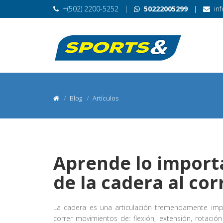
+(502) 2200-5252
|
50222005299
|
in
Blog
Artículos
Aprende lo import
de la cadera al cor
La cadera es una articulación tremendamente imp
correr movimientos de: flexión, extensión, rotació