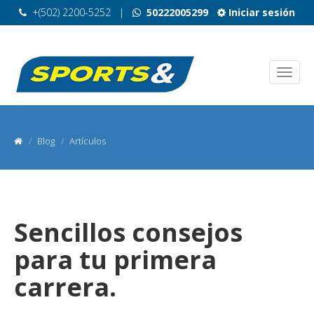
+(502) 2200-5252
|
50222005299
Iniciar sesión
Blog
Artículos
Sencillos consejos
para tu primera
carrera.