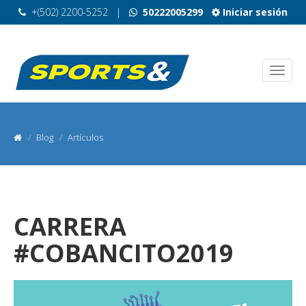
+(502) 2200-5252
|
50222005299
Iniciar sesión
Blog
Artículos
CARRERA
#COBANCITO2019