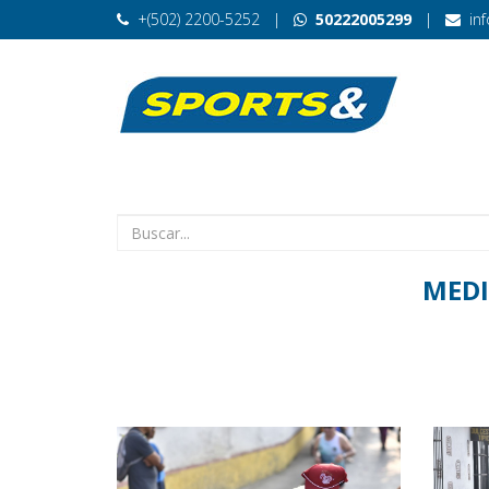
+(502) 2200-5252
|
50222005299
|
in
MEDI