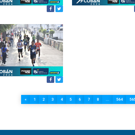
«
1
2
3
4
5
6
7
8
...
564
56