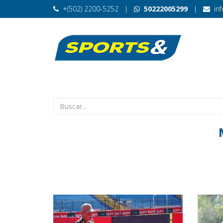
+(502) 2200-5252
|
50222005299
|
in