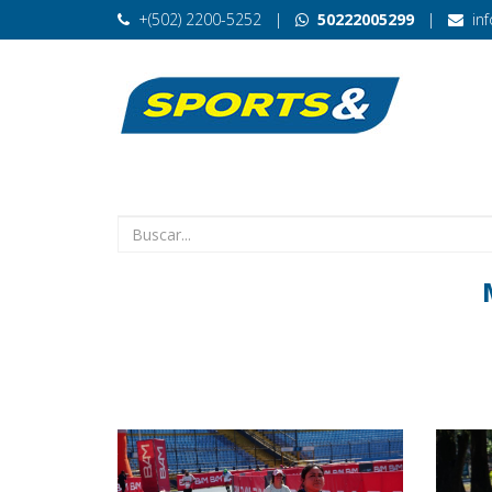
+(502) 2200-5252
|
50222005299
|
in