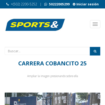
+(502) 2200-5252
|
50222005299
Iniciar sesión
CARRERA COBANCITO 25
Ampliar la imagen presionando sobre ella