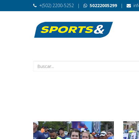
+(502) 2200-5252
|
50222005299
|
in