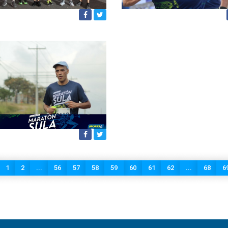
1
2
...
56
57
58
59
60
61
62
...
68
6