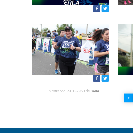
Mostrando 2901 -2950 de
3404
«