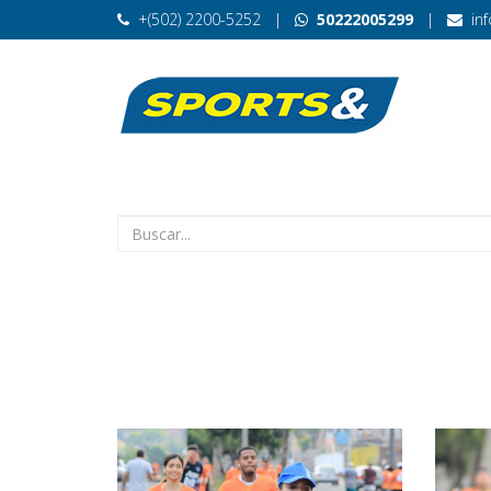
+(502) 2200-5252
|
50222005299
|
in