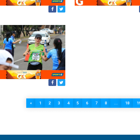
«
1
2
3
4
5
6
7
8
...
18
1