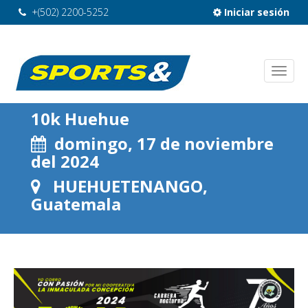
+(502) 2200-5252
Iniciar sesión
10k Huehue
domingo, 17 de noviembre
del 2024
HUEHUETENANGO,
Guatemala