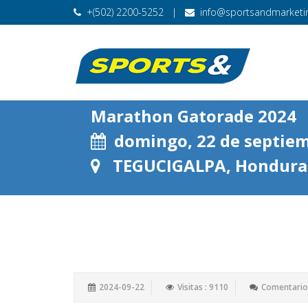
+(502) 2200-5252
|
info@sportsandmarketin
Marathon Gatorade 2024
domingo, 22 de septiem
TEGUCIGALPA, Hondura
2024-09-22
Visitas : 9110
Comentarios