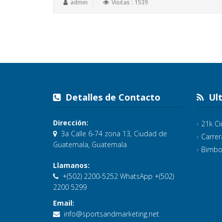
admin
Visitas : 1539
Detalles de Contacto
Ult
Dirección:
21k C
3a Calle 6-74 zona 13, Ciudad de
Carrer
Guatemala, Guatemala
Bimbo
Llamanos:
+(502) 2200-5252 WhatsApp +(502)
2200 5299
Email:
info@sportsandmarketing.net