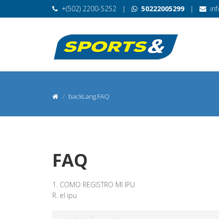
+(502) 2200-5252
|
50222005299
|
in
backLang.FAQ
FAQ
1. COMO REGISTRO MI IPU
R. el ipu