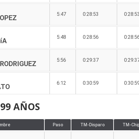
5:47
0:28:53
0:28:5
LOPEZ
5:48
0:28:56
0:28:5
íA
5:56
0:29:37
0:29:3
 RODRIGUEZ
6:12
0:30:59
0:30:5
ATO
-99 AÑOS
mbre
Paso
TM-Disparo
TM-Chi