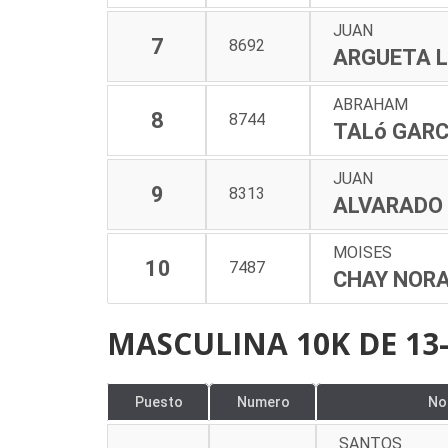
JUAN
7
8692
ARGUETA 
ABRAHAM
8
8744
TALó GARC
JUAN
9
8313
ALVARADO
MOISES
10
7487
CHAY NOR
MASCULINA 10K DE 13
Puesto
Numero
No
SANTOS