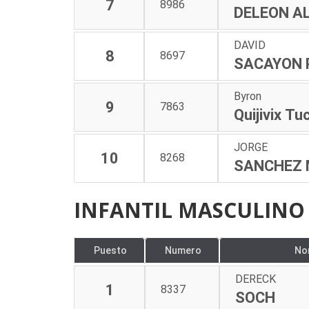
7
8986
DELEON A
DAVID
8
8697
SACAYON 
Byron
9
7863
Quijivix Tu
JORGE
10
8268
SANCHEZ 
INFANTIL MASCULINO 
Puesto
Numero
No
DERECK
1
8337
SOCH