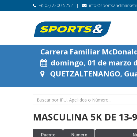
+(502) 2200-5252
|
info@sportsandmarketin
Carrera Familiar McDonal
domingo, 01 de marzo d
QUETZALTENANGO, Gua
MASCULINA 5K DE 13-
Puesto
Numero
N