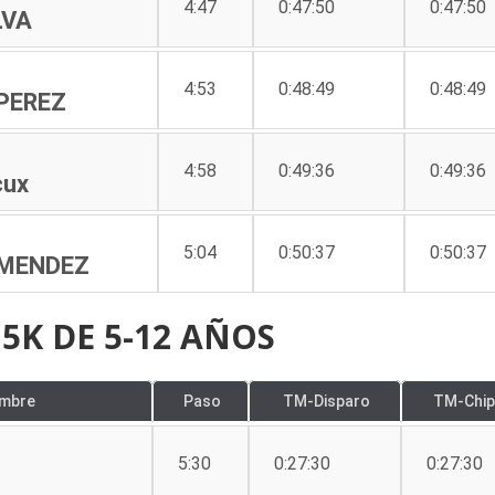
4:47
0:47:50
0:47:50
LVA
4:53
0:48:49
0:48:49
PEREZ
4:58
0:49:36
0:49:36
cux
5:04
0:50:37
0:50:37
MENDEZ
5K DE 5-12 AÑOS
mbre
Paso
TM-Disparo
TM-Chip
5:30
0:27:30
0:27:30