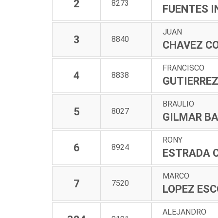
2
8273
FUENTES I
JUAN
3
8840
CHAVEZ C
FRANCISCO
4
8838
GUTIERREZ
BRAULIO
5
8027
GILMAR BA
RONY
6
8924
ESTRADA 
MARCO
7
7520
LOPEZ ES
ALEJANDRO