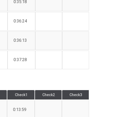
0:35:18
0:36:24
0:36:13
0:37:28
Check1
Check2
Check3
0:13:59