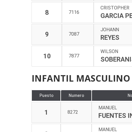
CRISTOPHER
8
7116
GARCIA P
JOHANN
9
7087
REYES
WILSON
10
7877
SOBERANI
INFANTIL MASCULINO 
Puesto
Numero
N
MANUEL
1
8272
FUENTES I
MANUEL