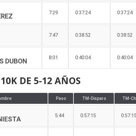
7:29
0:37:24
0:37:24
EREZ
7:47
0:38:52
0:38:52
8:01
0:40:04
0:40:04
S DUBON
10K DE 5-12 AÑOS
ombre
Paso
TM-Disparo
TM-Ch
5:44
0:57:15
0:57:1
NIESTA