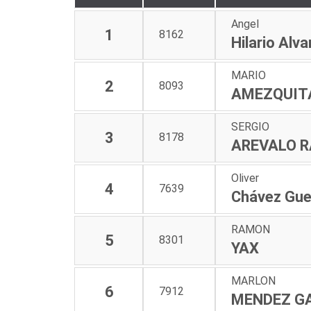
Angel
1
8162
Hilario Alv
MARIO
2
8093
AMEZQUI
SERGIO
3
8178
AREVALO 
Oliver
4
7639
Chávez Gue
RAMON
5
8301
YAX
MARLON
6
7912
MENDEZ G