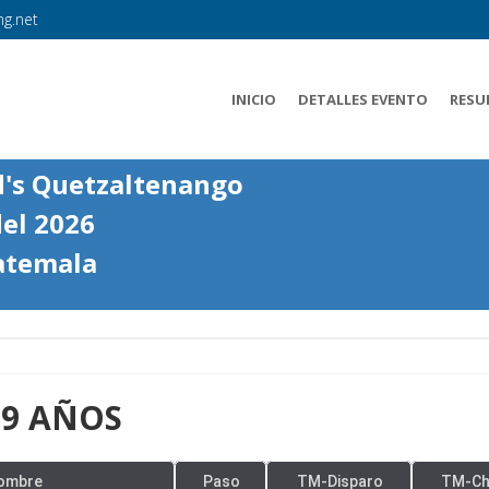
g.net
INICIO
DETALLES EVENTO
RESU
d's Quetzaltenango
el 2026
temala
99 AÑOS
ombre
Paso
TM-Disparo
TM-Ch