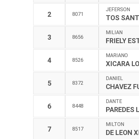
JEFERSON
2
8071
TOS SAN
MILIAN
3
8656
FRIELY E
MARIANO
4
8526
XICARA L
DANIEL
5
8372
CHAVEZ F
DANTE
6
8448
PAREDES 
MILTON
7
8517
DE LEON 