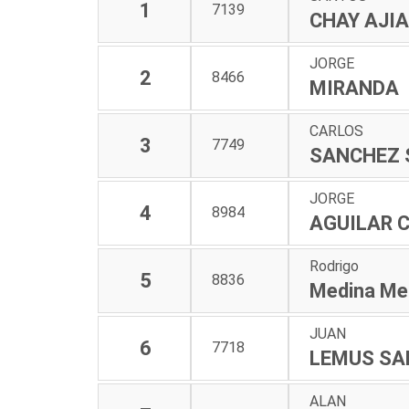
1
7139
CHAY AJI
JORGE
2
8466
MIRANDA
CARLOS
3
7749
SANCHEZ 
JORGE
4
8984
AGUILAR 
Rodrigo
5
8836
Medina Me
JUAN
6
7718
LEMUS SA
ALAN