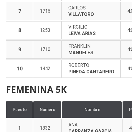
CARLOS
7
1716
4:
VILLATORO
VIRGILIO
8
1253
4:
LEIVA ARIAS
FRANKLIN
9
1710
4:
MANUELES
ROBERTO
10
1442
4:
PINEDA CANTARERO
FEMENINA 5K
Puesto
Numero
Nombre
P
ANA
1
1832
4
CARRANZA GARCIA