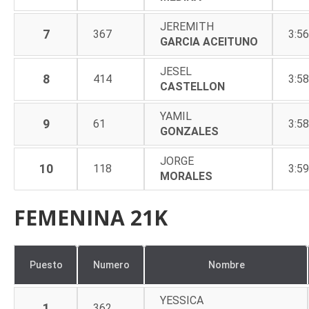
JEREMITH
7
367
3:56
GARCIA ACEITUNO
JESEL
8
414
3:58
CASTELLON
YAMIL
9
61
3:58
GONZALES
JORGE
10
118
3:59
MORALES
FEMENINA 21K
Puesto
Numero
Nombre
YESSICA
1
362