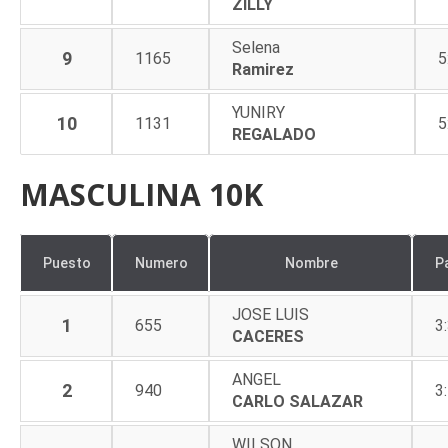
ZILLY
Selena
9
1165
5
Ramirez
YUNIRY
10
1131
5
REGALADO
MASCULINA 10K
Puesto
Numero
Nombre
P
JOSE LUIS
1
655
3
CACERES
ANGEL
2
940
3
CARLO SALAZAR
WILSON