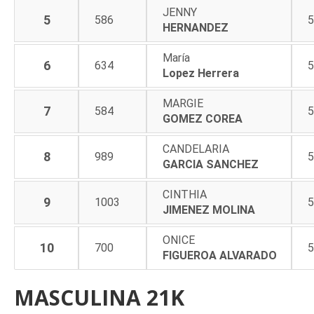
JENNY
5
586
5
HERNANDEZ
María
6
634
5
Lopez Herrera
MARGIE
7
584
5
GOMEZ COREA
CANDELARIA
8
989
5
GARCIA SANCHEZ
CINTHIA
9
1003
5
JIMENEZ MOLINA
ONICE
10
700
5
FIGUEROA ALVARADO
MASCULINA 21K