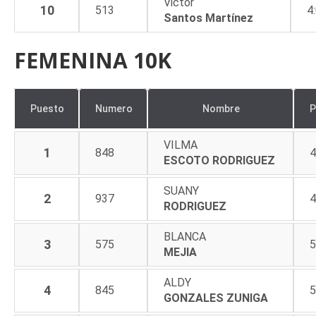
Victor
10
513
4
Santos Martínez
FEMENINA 10K
Puesto
Numero
Nombre
P
VILMA
1
848
4
ESCOTO RODRIGUEZ
SUANY
2
937
4
RODRIGUEZ
BLANCA
3
575
5
MEJIA
ALDY
4
845
5
GONZALES ZUNIGA