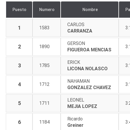
Puesto
Numero
Nombre
P
CARLOS
1
1583
3:
CARRANZA
GERSON
2
1890
3:
FIGUEROA MENCIAS
ERICK
3
1785
3:
LICONA NOLASCO
NAHAMAN
4
1712
3:
GONZALEZ CHAVEZ
LEONEL
5
1711
3:
MEJIA LOPEZ
Ricardo
6
1184
3:
Greiner