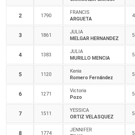
FRANCIS
2
1790
4
ARGUETA
JULIA
3
1861
5
MELGAR HERNANDEZ
JULIA
4
1383
5
MURILLO MENCIA
Kenia
5
1120
5
Romero Fernández
Victoria
6
1271
5
Pozo
YESSICA
7
1511
5
ORTIZ VELASQUEZ
JENNIFER
8
1774
5