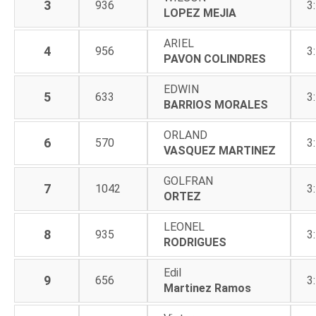
3
936
3
LOPEZ MEJIA
ARIEL
4
956
3
PAVON COLINDRES
EDWIN
5
633
3
BARRIOS MORALES
ORLAND
6
570
3
VASQUEZ MARTINEZ
GOLFRAN
7
1042
3
ORTEZ
LEONEL
8
935
3
RODRIGUES
Edil
9
656
3
Martinez Ramos