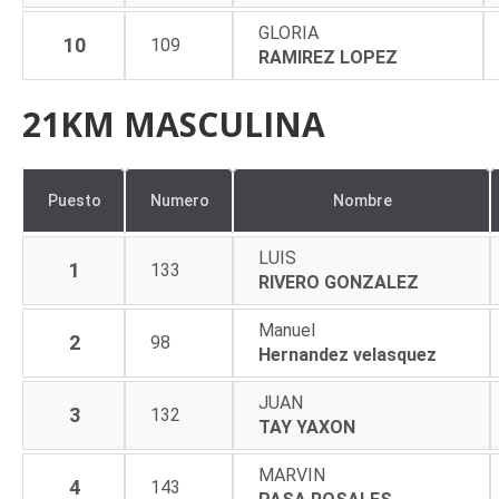
GLORIA
10
109
RAMIREZ LOPEZ
21KM MASCULINA
Puesto
Numero
Nombre
LUIS
1
133
RIVERO GONZALEZ
Manuel
2
98
Hernandez velasquez
JUAN
3
132
TAY YAXON
MARVIN
4
143