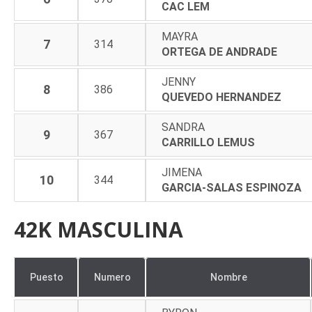
CAC LEM
MAYRA
7
314
ORTEGA DE ANDRADE
JENNY
8
386
QUEVEDO HERNANDEZ
SANDRA
9
367
CARRILLO LEMUS
JIMENA
10
344
GARCIA-SALAS ESPINOZA
42K MASCULINA
Puesto
Numero
Nombre