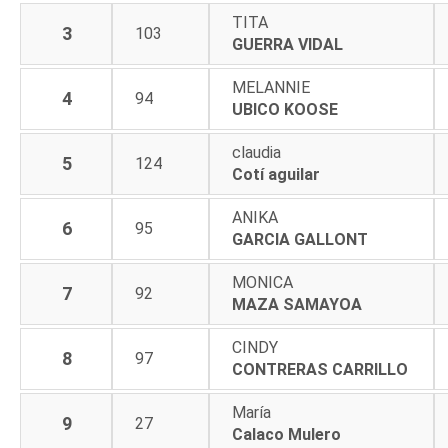
TITA
3
103
GUERRA VIDAL
MELANNIE
4
94
UBICO KOOSE
claudia
5
124
Cotí aguilar
ANIKA
6
95
GARCIA GALLONT
MONICA
7
92
MAZA SAMAYOA
CINDY
8
97
CONTRERAS CARRILLO
María
9
27
Calaco Mulero