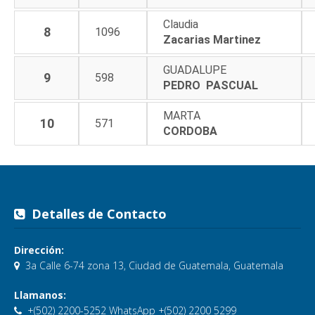
Claudia
8
1096
Zacarias Martinez
GUADALUPE
9
598
PEDRO PASCUAL
MARTA
10
571
CORDOBA
Detalles de Contacto
Dirección:
3a Calle 6-74 zona 13, Ciudad de Guatemala, Guatemala
Llamanos:
+(502) 2200-5252 WhatsApp +(502) 2200 5299