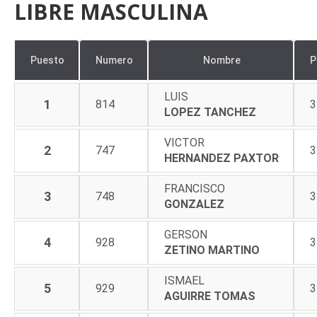
LIBRE MASCULINA
Puesto
Numero
Nombre
P
LUIS
1
814
3
LOPEZ TANCHEZ
VICTOR
2
747
3
HERNANDEZ PAXTOR
FRANCISCO
3
748
3
GONZALEZ
GERSON
4
928
3
ZETINO MARTINO
ISMAEL
5
929
3
AGUIRRE TOMAS