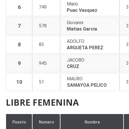
Mario
6
749
3
Puac Vasquez
Giovanni
7
578
3
Matias Garcia
ADOLFO
8
83
3
ARGUETA PEREZ
JACOBO
9
945
3
CRUZ
MAURO
10
51
3
SAMAYOA PELICO
LIBRE FEMENINA
Puesto
Numero
Nombre